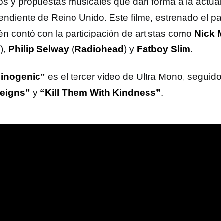
tos y propuestas musicales que dan forma a la actua
endiente de Reino Unido. Este filme, estrenado el p
én contó con la participación de artistas como
Nick 
d
),
Philip Selway
(
Radiohead
) y
Fatboy Slim
.
cinogenic”
es el tercer video de Ultra Mono, seguid
eigns”
y
“Kill Them With Kindness”
.