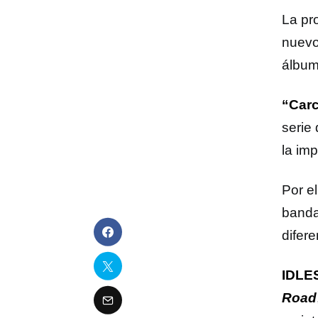
La pr
nuevo
álbum
“Car
serie
la imp
Por e
banda
difere
IDLE
Road