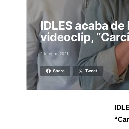
IDLES acaba de 
videoclip, “Car
2 febrero, 2021
Posted on
Share
Tweet
IDLE
“Car