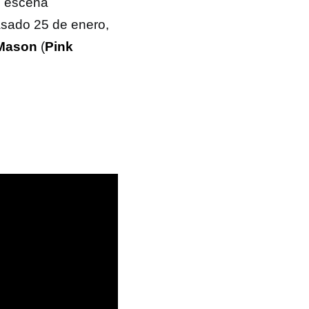
l escena
asado 25 de enero,
Mason
(
Pink
o