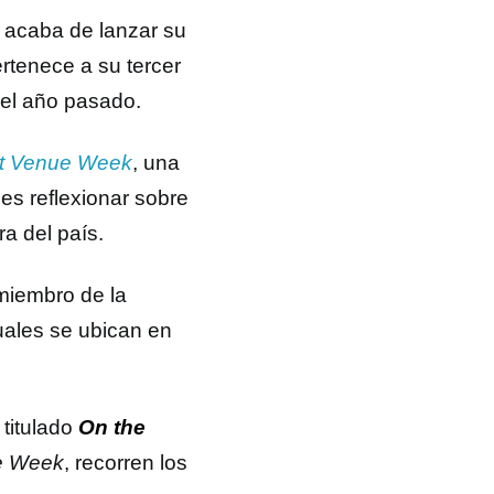
, acaba de lanzar su
ertenece a su tercer
del año pasado.
t Venue Week
, una
es reflexionar sobre
ra del país.
miembro de la
uales se ubican en
 titulado
On the
e Week
, recorren los