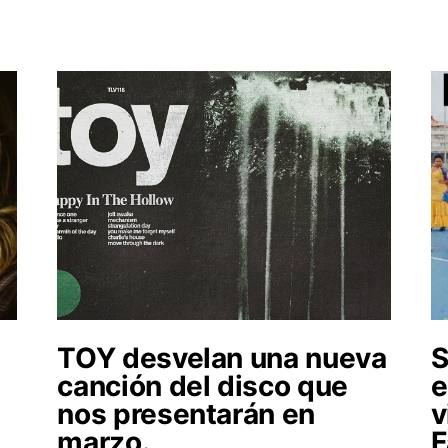
TOY desvelan una nueva
canción del disco que
e
nos presentarán en
v
marzo.
F