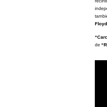
recin
indep
tambi
Floy
“Car
de
“R