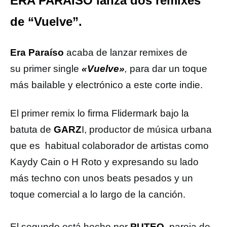
ERA PARAÍSO lanza dos remixes
de “Vuelve”.
Era Paraíso
acaba de lanzar remixes de
su primer single
«Vuelve»
,
para dar un toque
más bailable y electrónico a este corte indie.
El primer remix lo firma Flidermark bajo la
batuta de
GARZ
I, productor de música urbana
que es habitual colaborador de artistas como
Kaydy Cain o H Roto y expresando su lado
más techno con unos beats pesados y un
toque comercial a lo largo de la canción.
El segundo está hecho por
PUTEO
, pareja de