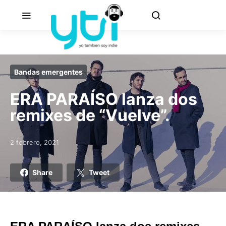
Bandas emergentes
ERA PARAÍSO lanza dos
remixes de “Vuelve”.
2 febrero, 2021
Posted on
Share
Tweet