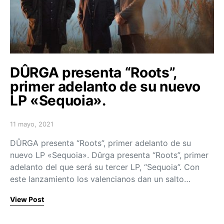
DÛRGA presenta “Roots”,
primer adelanto de su nuevo
LP «Sequoia».
11 mayo, 2021
Posted on
DÛRGA presenta “Roots”, primer adelanto de su
nuevo LP «Sequoia». Dûrga presenta “Roots”, primer
adelanto del que será su tercer LP, “Sequoia”. Con
este lanzamiento los valencianos dan un salto…
View Post