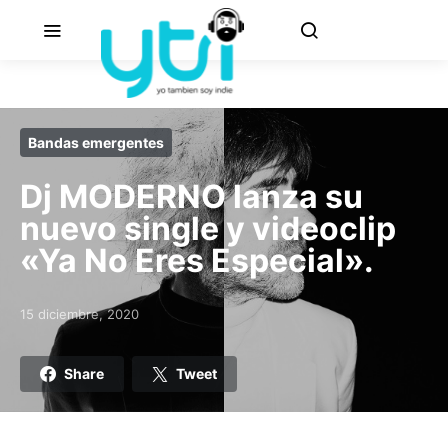
Bandas emergentes
Dj MODERNO lanza su
nuevo single y videoclip
«Ya No Eres Especial».
15 diciembre, 2020
Posted on
Share
Tweet