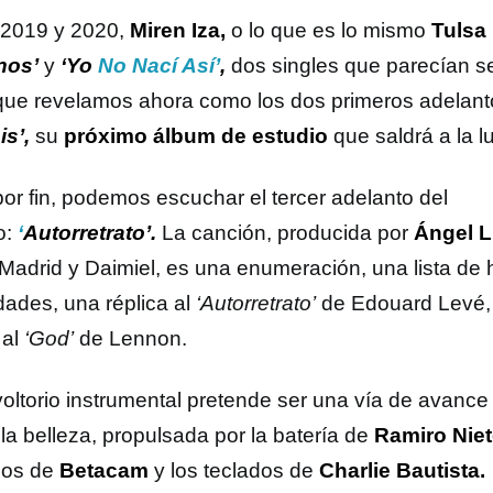
 2019 y 2020,
Miren Iza,
o lo que es lo mismo
Tulsa
nos’
y
‘
Yo
No Nací Así’
,
dos singles que parecían s
que revelamos ahora como los dos primeros adelant
is’,
su
próximo álbum de estudio
que saldrá a la l
por fin, podemos escuchar el tercer adelanto del
o:
‘
Autorretrato’.
La canción, producida por
Ángel L
 Madrid y Daimiel, es una enumeración, una lista de 
dades, una réplica al
‘Autorretrato’
de Edouard Levé,
 al
‘God’
de Lennon.
voltorio instrumental pretende ser una vía de avance
la belleza, propulsada por la batería de
Ramiro Nie
cos de
Betacam
y los teclados de
Charlie Bautista.