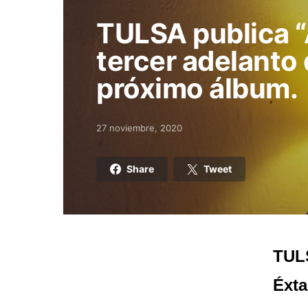
TULSA publica “
tercer adelanto 
próximo álbum.
27 noviembre, 2020
Posted on
Share
Tweet
TULS
Éxta