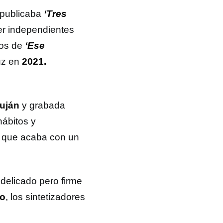
publicaba
‘Tres
er independientes
os de
‘Ese
uz en
2021.
uján
y grabada
hábitos y
 que acaba con un
 delicado pero firme
to
, los sintetizadores