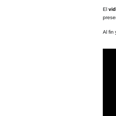
El
vid
prese
Al fin