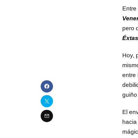
Entre
Vene
pero 
Éxtas
Hoy, 
mism
entre
debili
guiño
El en
hacia 
mági