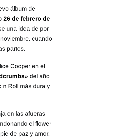
uevo álbum de
mo
26 de febrero de
se una idea de por
de noviembre, cuando
as partes.
lice Cooper en el
dcrumbs»
del año
n Roll más dura y
ja en las afueras
andonando el flower
ppie de paz y amor,