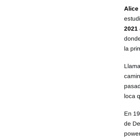
Alic
estud
2021
donde
la pr
Llama
camino
pasad
loca 
En 19
de De
power