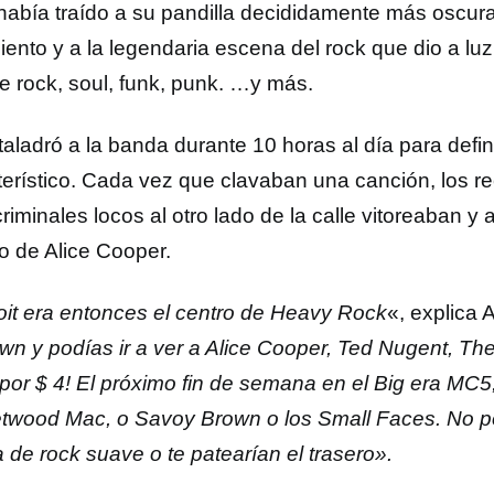
 había traído a su pandilla decididamente más oscura
ento y a la legendaria escena del rock que dio a luz
e rock, soul, funk, punk. …y más.
taladró a la banda durante 10 horas al día para defin
terístico. Cada vez que clavaban una canción, los re
riminales locos al otro lado de la calle vitoreaban y 
co de Alice Cooper.
oit era entonces el centro de Heavy Rock
«, explica 
wn y podías ir a ver a Alice Cooper, Ted Nugent, Th
por $ 4! El próximo fin de semana en el Big era MC5,
etwood Mac, o Savoy Brown o los Small Faces. No p
 de rock suave o te patearían el trasero».