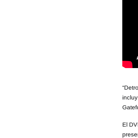
“Detr
incluy
Gatef
El DV
prese