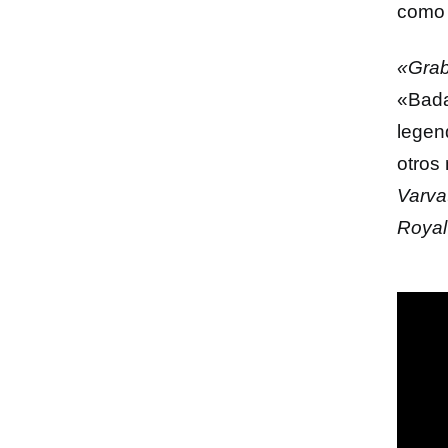
como 
«Grab
«Bada
legen
otros
Varva
Royal 