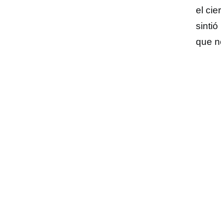
el cie
sinti
que n