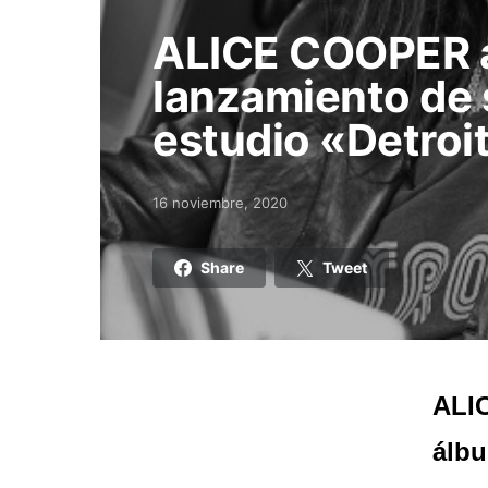
ALICE COOPER a
lanzamiento de 
estudio «Detroit
16 noviembre, 2020
Posted on
Share
Tweet
ALI
álbu