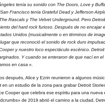
Ángeles tenía su sonido con The Doors, Love y Buffal
“San Francisco tenía Grateful Dead y Jefferson Airp
 The Rascals y The Velvet Underground. Pero Detroit 
iento del hard rock furioso. Después de no encajar 
stados Unidos (musicalmente o en términos de imagen
 lugar que reconoció el sonido de rock duro impulsad
 Cooper y nuestro loco espectáculo escénico. Detroit
arginados. Y cuando se enteraron de que nací en el 
amos en casa «.
os después, Alice y Ezrin reunieron a algunos músi
t en un estudio de la zona para grabar Detroit Stori
ice Cooper que celebra ese espíritu para una nueva e
dcrumbs» de 2019 abrió el camino a la ciudad, Detr