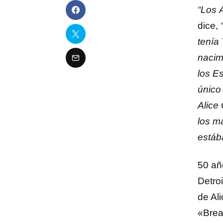
“Los 
dice,
tenía
nacim
los E
único
Alice
los m
estáb
50 añ
Detroi
de Al
«Brea