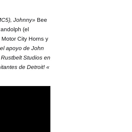
 MC5), Johnny»
Bee
Randolph (el
n Motor City Horns y
 el apoyo de John
 Rustbelt Studios en
tantes de Detroit! «