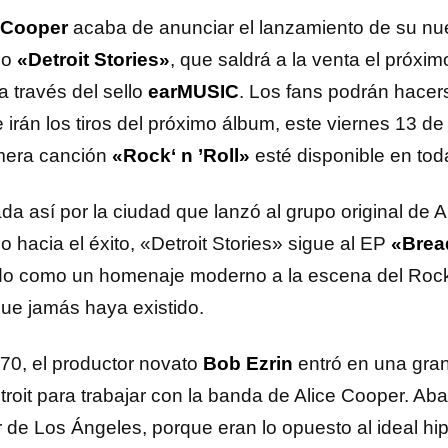
e Cooper
acaba de anunciar el lanzamiento de su n
io
«Detroit Stories»
, que saldrá a la venta el próxi
a través del sello
earMUSIC
. Los fans podrán hacer
 irán los tiros del próximo álbum, este viernes 13 
imera canción
«Rock‘ n ’Roll»
esté disponible en tod
da así por la ciudad que lanzó al grupo original de A
 hacia el éxito, «Detroit Stories» sigue al EP
«Brea
o como un homenaje moderno a la escena del Rock 
que jamás haya existido.
70, el productor novato
Bob Ezrin
entró en una gran
troit para trabajar con la banda de Alice Cooper. Ab
 de Los Ángeles, porque eran lo opuesto al ideal hi