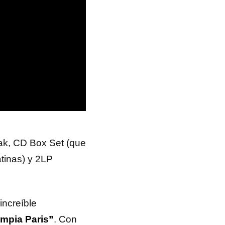
pak, CD Box Set (que
atinas) y 2LP
increíble
mpia Paris”
. Con