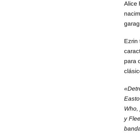
Alice
nacimi
garag
Ezrin 
carac
para c
clási
«Detr
Easto
Who, 
y Fle
banda