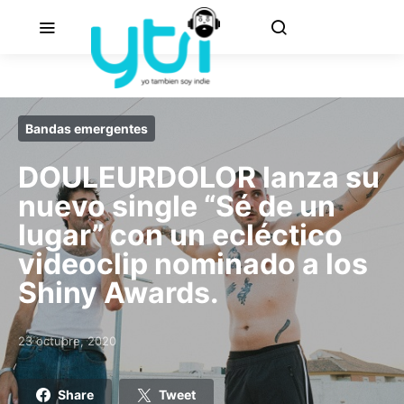
Bandas emergentes
DOULEURDOLOR lanza su
nuevo single “Sé de un
lugar” con un ecléctico
videoclip nominado a los
Shiny Awards.
23 octubre, 2020
Posted on
Share
Tweet