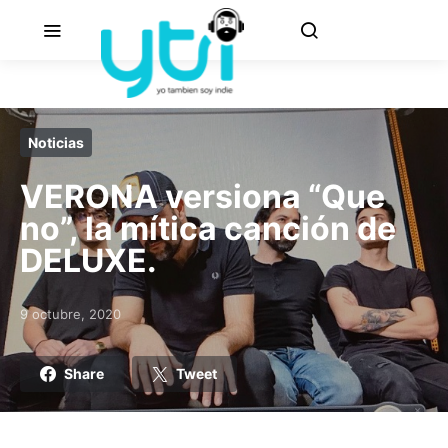
Noticias
VERONA versiona “Que
no”, la mítica canción de
DELUXE.
9 octubre, 2020
Posted on
Share
Tweet