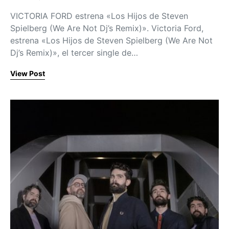
Posted on
VICTORIA FORD estrena «Los Hijos de Steven
Spielberg (We Are Not Dj’s Remix)». Victoria Ford,
estrena «Los Hijos de Steven Spielberg (We Are Not
Dj’s Remix)», el tercer single de…
View Post