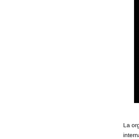
La or
inter