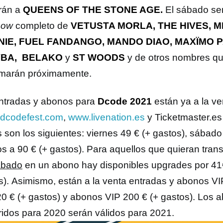
rán a
QUEENS OF THE STONE AGE.
El sábado ser
how
completo de
VETUSTA MORLA, THE HIVES, M
NIE, FUEL FANDANGO, MANDO DIAO, MAXÏMO 
BA, BELAKO
y
ST WOODS
y de otros nombres qu
rmarán próximamente.
ntradas y abonos para
Dcode 2021
están ya a la ve
dcodefest.com
,
www.livenation.es
y Ticketmaster.es 
s son los siguientes: viernes 49 € (+ gastos), sábado
s a 90 € (+ gastos). Para aquellos que quieran tran
ábado
en un abono hay disponibles upgrades por 41
s). Asimismo, están a la venta entradas y abonos VI
20 € (+ gastos) y abonos VIP 200 € (+ gastos). Los 
ridos para 2020 serán válidos para 2021.