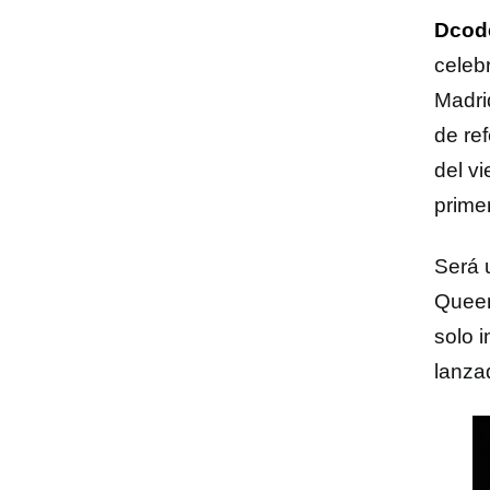
Dcod
celeb
Madri
de ref
del vi
primer
Será 
Queen
solo 
lanza