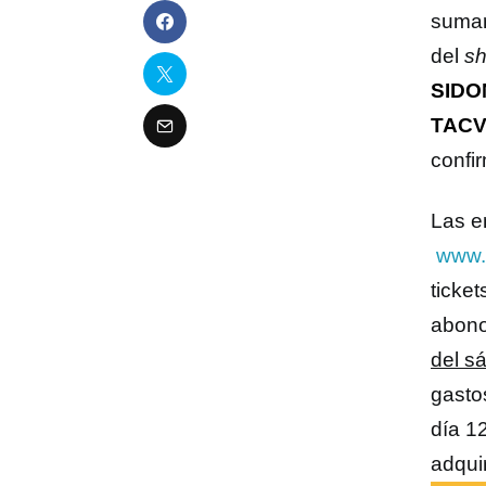
suma
del
s
SIDO
TACV
confi
Las e
www.
ticket
abono
del s
gasto
día 1
adqui