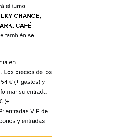
á el turno
ILKY CHANCE,
PARK, CAFÉ
e también se
nta en
. Los precios de los
 54 € (+ gastos) y
sformar su
entrada
€ (+
P: entradas VIP de
abonos y entradas