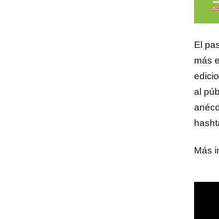
El pa
más e
edicio
al púb
anécd
hash
Más i