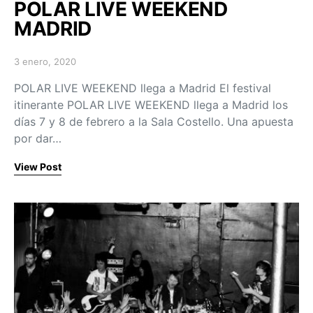
POLAR LIVE WEEKEND
MADRID
3 enero, 2020
Posted on
POLAR LIVE WEEKEND llega a Madrid El festival
itinerante POLAR LIVE WEEKEND llega a Madrid los
días 7 y 8 de febrero a la Sala Costello. Una apuesta
por dar…
View Post