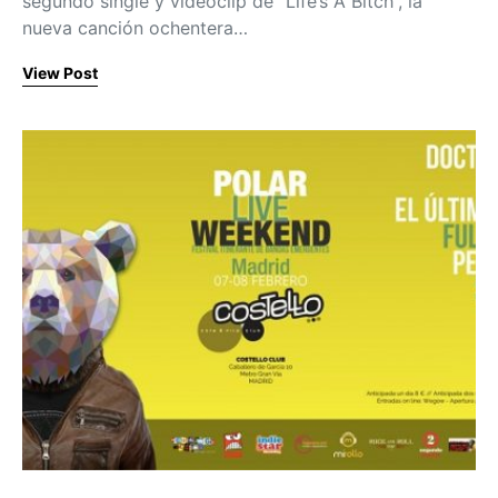
segundo single y videoclip de “Life’s A Bitch”, la
nueva canción ochentera…
View Post