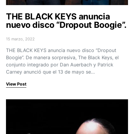
THE BLACK KEYS anuncia
nuevo disco “Dropout Boogie”.
15 marzo, 2022
Posted on
THE BLACK KEYS anuncia nuevo disco “Dropout
Boogie”. De manera sorpresiva, The Black Keys, el
conjunto integrado por Dan Auerbach y Patrick
Carney anunció que el 13 de mayo se…
View Post