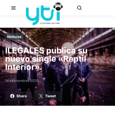
Noticias
ILEGALES publica su
nuevo single «Reptil
Interior».
14 septiembre, 2020
Posted on
Share
Tweet