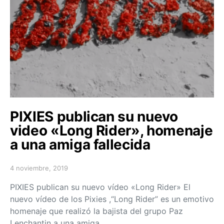
PIXIES publican su nuevo
video «Long Rider», homenaje
a una amiga fallecida
4 noviembre, 2019
Posted on
PIXIES publican su nuevo vídeo «Long Rider» El
nuevo vídeo de los Pixies ,“Long Rider” es un emotivo
homenaje que realizó la bajista del grupo Paz
Lenchantin a una amiga…