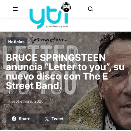
Noticias
BRUCE SPRINGSTEEN
anuncia “Letter to you”, su
nuevo disco con The E
Street Band.
14 septiembre, 2020
Posted on
Share
Tweet