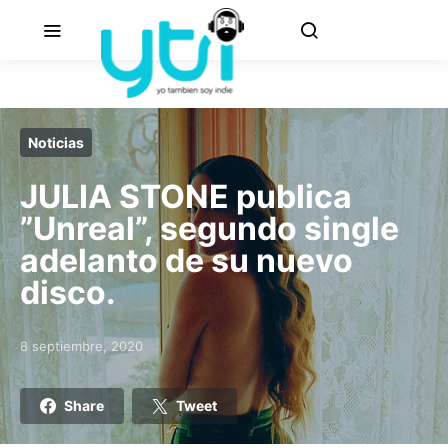
Noticias
JULIA STONE publica
”Unreal”, segundo single
adelanto de su nuevo
disco.
8 septiembre, 2020
Posted on
Share
Tweet