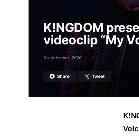
K!NGDOM prese
videoclip “My Vo
3 septiembre, 2020
Posted on
Share
Tweet
K!NG
Voic