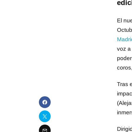
edic
El nu
Octub
Madri
voz a
poder
coros
Tras 
impac
(Alej
inmer
Dirigi