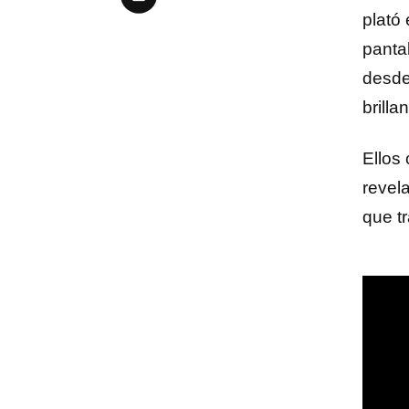
plató
panta
desde
brilla
Ellos
revel
que t