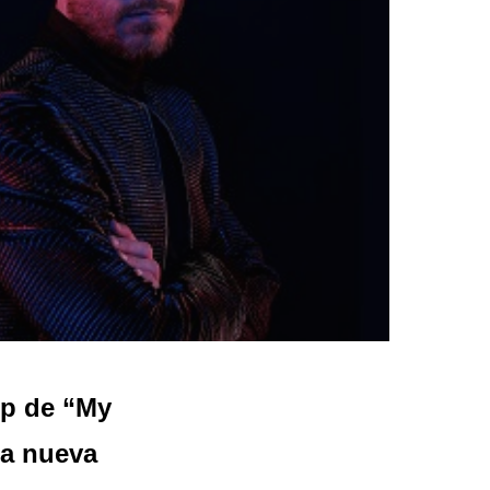
ip de “My
la nueva