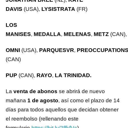
DAVIS
(USA),
LYSISTRATA
(FR)
LOS
MANISES
,
MEDALLA
,
MELENAS
,
METZ
(CAN)
OMNI
(USA),
PARQUESVR
,
PREOCCUPATION
(CAN)
PUP
(CAN),
RAYO
,
LA
TRINIDAD.
La
venta de abonos
se abrirá de nuevo
mañana
1 de agosto
, así como el plazo de 14
días para todos aquellos que decidan obtener
el reembolso (rellenando este
formulario
https://bit.ly/3ffkfVc
).