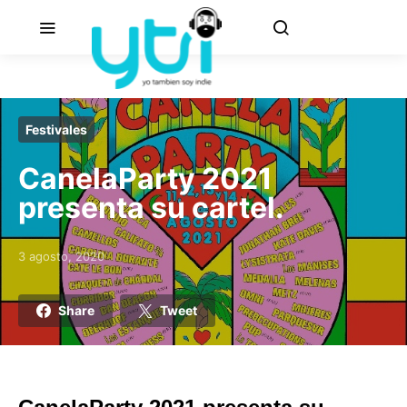
Festivales
CanelaParty 2021
presenta su cartel.
3 agosto, 2020
Posted on
Share
Tweet