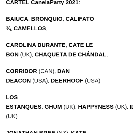
CARTEL CanelaParty 2021
:
BAIUCA
,
BRONQUIO
,
CALIFATO
¾
,
CAMELLOS
,
CAROLINA DURANTE
,
CATE LE
BON
(UK),
CHAQUETA DE CHÁNDAL
,
CORRIDOR
(CAN),
DAN
DEACON
(USA),
DEERHOOF
(USA)
LOS
ESTANQUES
,
GHUM
(UK),
HAPPYNESS
(UK),
(UK)
JONATHAN BREE
(NZ),
KATE