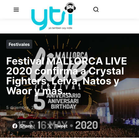
Festivales
Festival MALLORCA LIVE
2020 confirma a Crystal
Fighters, Leiva, Natos y
Waor y más…
5 diciembre, 2019
Posted on
Share
Tweet