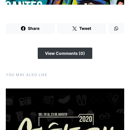
Share
Tweet
View Comments (0)
YOU MAY ALSO LIKE