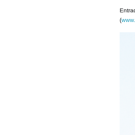
Entra
(
www.m