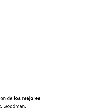
ción de
los mejores
nk, Goodman,