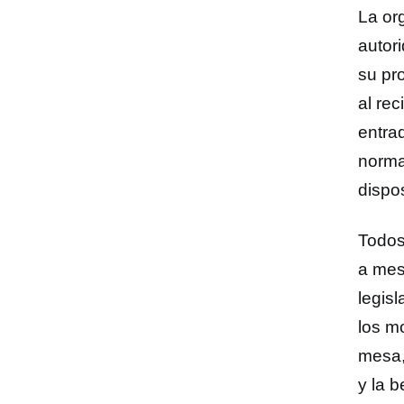
La or
autor
su pr
al re
entrad
normat
dispos
Todos
a mes
legis
los m
mesa,
y la b