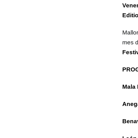
Vene
Editi
Mallor
mes d
Festi
PRO
Mala
Aneg
Bena