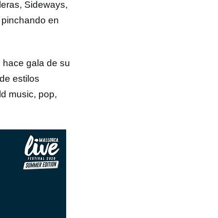
leras, Sideways,
 pinchando en
l hace gala de su
de estilos
rld music, pop,