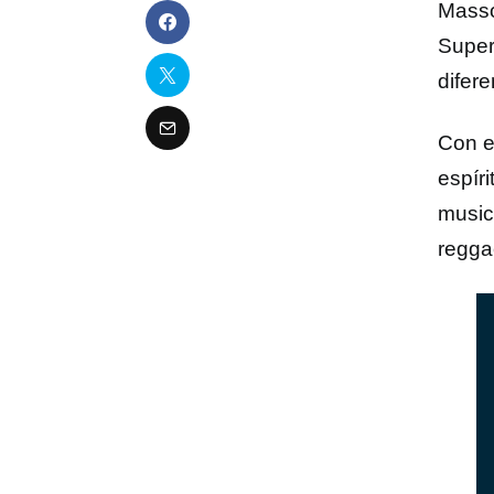
Masso
Super
difere
Con e
espíri
musica
regga