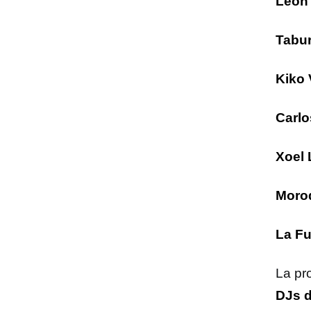
León
Tabur
Kiko
Carl
Xoel
Moro
La Fu
La pr
DJs d