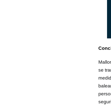
Conci
Mallo
se tr
medid
balea
perso
segur