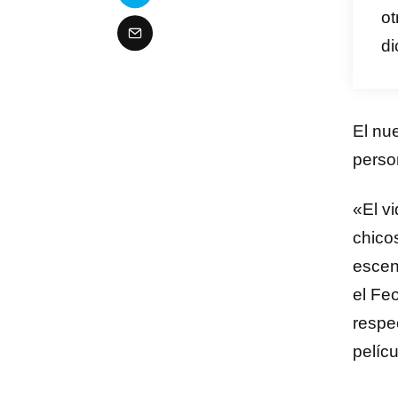
ot
di
El nu
perso
«El v
chico
escen
el Feo
respe
pelíc