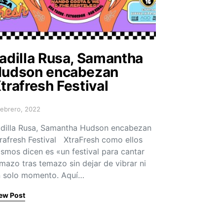
adilla Rusa, Samantha
udson encabezan
trafresh Festival
febrero, 2022
sted on
dilla Rusa, Samantha Hudson encabezan
rafresh Festival XtraFresh como ellos
smos dicen es «un festival para cantar
mazo tras temazo sin dejar de vibrar ni
 solo momento. Aquí…
ew Post