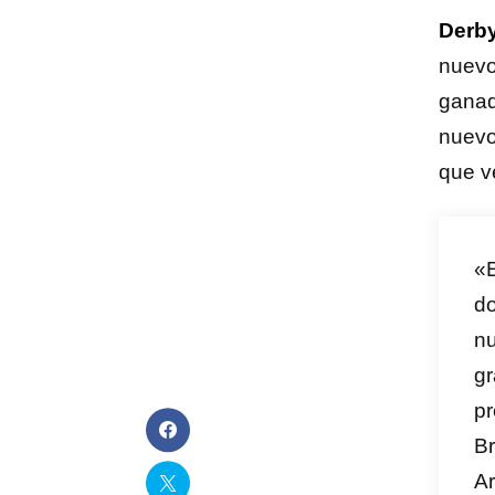
Derby
nuev
ganad
nuevo
que ve
«E
do
nu
gr
pr
Br
Ar