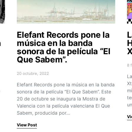
Elefant Records pone la
L
h
música en la banda
H
sonora de la película “El
X
Que Sabem”.
8 
Po
20 octubre, 2022
a
Posted on
La
Xt
Elefant Records pone la música en la banda
h
mi
sonora de la película “El Que Sabem”. Este
te
20 de octubre se inaugura la Mostra de
un
Valencia con la película valenciana El Que
Sabem, producida por…
Vi
View Post