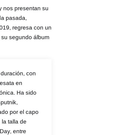
 y nos presentan su
ada pasada,
019, regresa con un
de su segundo álbum
 duración, con
desata en
sónica. Ha sido
putnik,
ado por el capo
la talla de
Day, entre