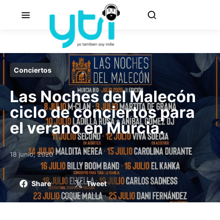
Conciertos
Las Noches del Malecón
ciclo de conciertos para
el verano en Murcia.
18 junio, 2020
Posted on
Share
Tweet