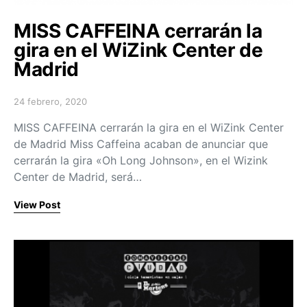
MISS CAFFEINA cerrarán la
gira en el WiZink Center de
Madrid
24 febrero, 2020
Posted on
MISS CAFFEINA cerrarán la gira en el WiZink Center
de Madrid Miss Caffeina acaban de anunciar que
cerrarán la gira «Oh Long Johnson», en el Wizink
Center de Madrid, será…
View Post