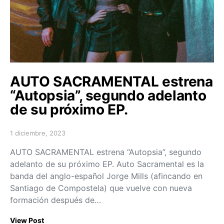
AUTO SACRAMENTAL estrena
“Autopsia”, segundo adelanto
de su próximo EP.
1 diciembre, 2023
Posted on
AUTO SACRAMENTAL estrena “Autopsia”, segundo
adelanto de su próximo EP. Auto Sacramental es la
banda del anglo-español Jorge Mills (afincando en
Santiago de Compostela) que vuelve con nueva
formación después de…
View Post