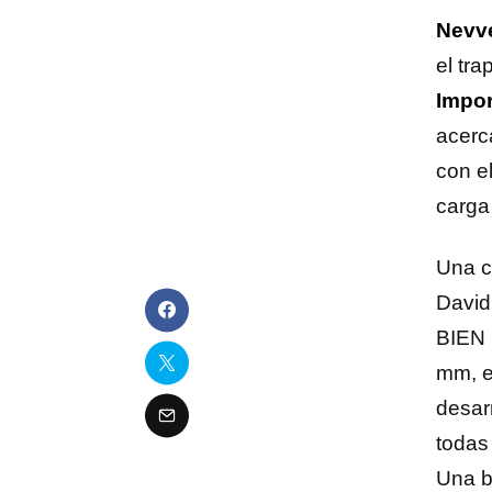
Nevv
el tr
Impor
acerc
con el
carga
Una c
David
BIEN 
mm, e
desar
todas 
Una b