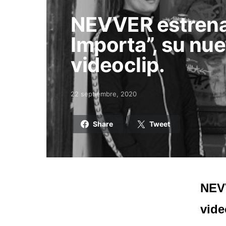
NEVVER estren
Importa”, su nue
videoclip.
22 septiembre, 2020
Posted on
Share
Tweet
NEVV
vide