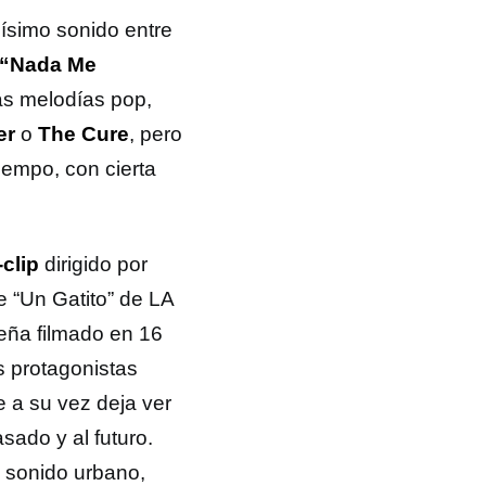
lísimo sonido entre
“Nada Me
as melodías pop,
er
o
The Cure
, pero
tiempo, con cierta
clip
dirigido por
 “Un Gatito” de LA
leña filmado en 16
s protagonistas
e a su vez deja ver
sado y al futuro.
l sonido urbano,