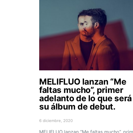
MELIFLUO lanzan “Me
faltas mucho”, primer
adelanto de lo que será
su álbum de debut.
6 diciembre, 2020
Posted on
MELIFLUO lanzan “Me faltas mucho”, prim