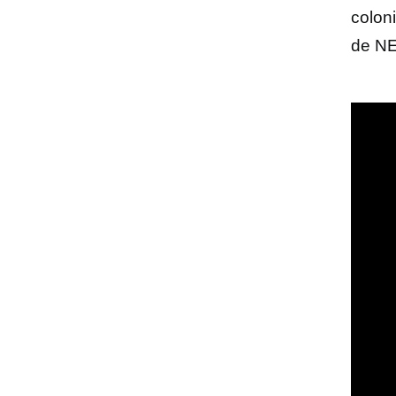
colon
de NE