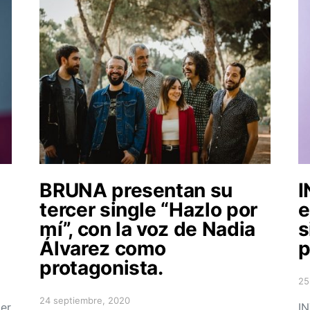
BRUNA presentan su
tercer single “Hazlo por
e
mí”, con la voz de Nadia
s
Álvarez como
p
protagonista.
25
Po
24 septiembre, 2020
er
Posted on
I