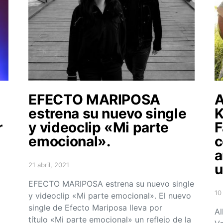
EFECTO MARIPOSA
A
estrena su nuevo single
K
r
y videoclip «Mi parte
F
emocional».
c
a
21 abril, 2021
u
Posted on
EFECTO MARIPOSA estrena su nuevo single
10
y videoclip «Mi parte emocional». El nuevo
Po
single de Efecto Mariposa lleva por
Al
título «Mi parte emocional» un reflejo de la