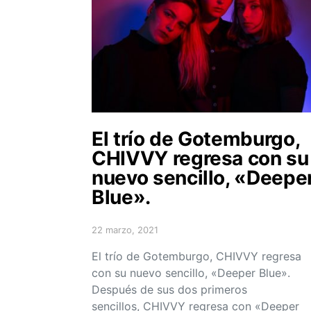
El trío de Gotemburgo,
CHIVVY regresa con su
nuevo sencillo, «Deepe
Blue».
22 marzo, 2021
Posted on
El trío de Gotemburgo, CHIVVY regresa
con su nuevo sencillo, «Deeper Blue».
Después de sus dos primeros
sencillos, CHIVVY regresa con «Deeper