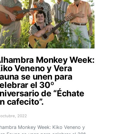
lhambra Monkey Week:
iko Veneno y Vera
auna se unen para
elebrar el 30º
niversario de “Échate
n cafecito”.
 octubre, 2022
sted on
hambra Monkey Week: Kiko Veneno y