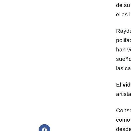
de su
ellas
Rayde
polif
han v
sueño
las c
El
vid
artist
Conso
como 
desde