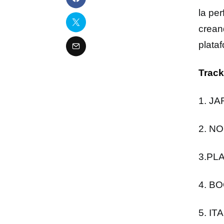
la pe
crean
plataf
Track
1. JA
2. N
3.PLA
4. B
5. I