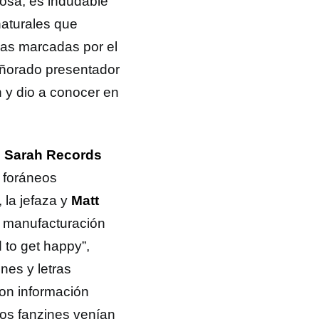
rosa, es indudable
naturales que
das marcadas por el
añorado presentador
 y dio a conocer en
,
Sarah Records
 foráneos
, la jefaza y
Matt
a manufacturación
 to get happy”,
nes y letras
con información
los fanzines venían