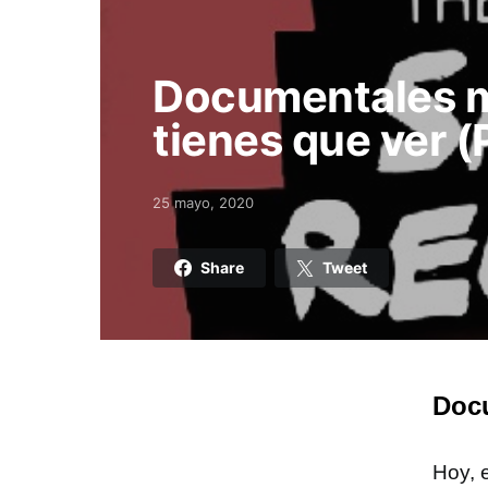
Documentales m
tienes que ver (
25 mayo, 2020
Posted on
Share
Tweet
Docu
Hoy, 