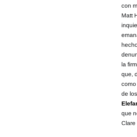
con m
Matt 
inqui
emana
hecho
denun
la fi
que, 
como 
de lo
Elefa
que n
Clare 