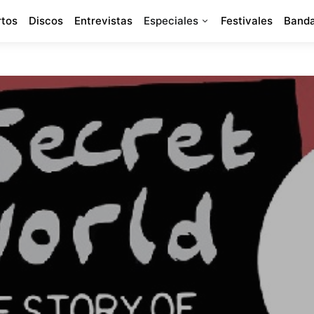
rtos
Discos
Entrevistas
Especiales
Festivales
Banda