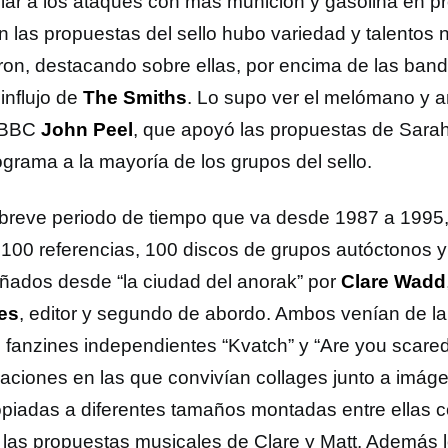
olar a los ataques con más munición y gasolina en p
n las propuestas del sello hubo variedad y talentos 
ron, destacando sobre ellas, por encima de las ban
influjo de
The Smiths
. Lo supo ver el melómano y 
a BBC
John Peel
, que apoyó las propuestas de Sarah
ograma a la mayoría de los grupos del sello.
 breve periodo de tiempo que va desde 1987 a 1995
 100 referencias, 100 discos de grupos autóctonos y
ñados desde “la ciudad del anorak” por
Clare Wadd
es
, editor y segundo de abordo. Ambos venían de l
s fanzines independientes “Kvatch” y “Are you scared
caciones en las que convivían collages junto a imáge
opiadas a diferentes tamaños montadas entre ellas 
 las propuestas musicales de Clare y Matt. Además 