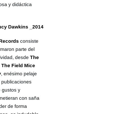
osa y didáctica
Lucy Dawkins _2014
 Records
consiste
rmaron parte del
tividad, desde
The
y
The Field Mice
y
, enésimo pelaje
e publicaciones
 gustos y
metieran con saña
der de forma