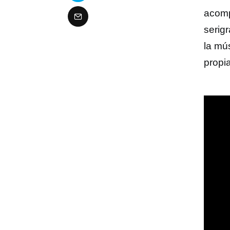
acomp
serig
la mú
propi