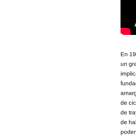
En 19
un gra
implic
funda
amarg
de ci
de tr
de ha
podem