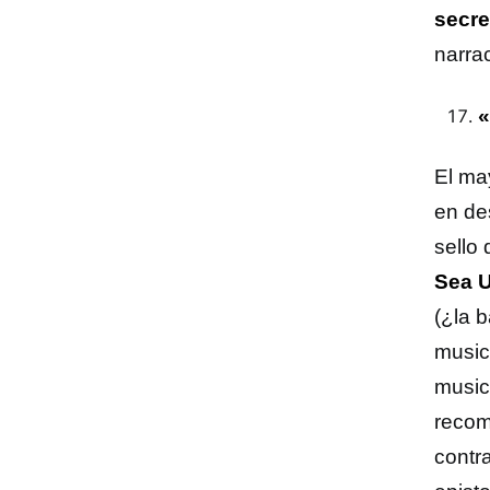
secre
narrac
«
El ma
en de
sello
Sea U
(¿la 
music
music
recom
contr