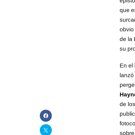
epist
que e
surca
obvio 
de l
su pr
En el
lanzó
perge
Hayn
de lo
publi
fotoc
sobre