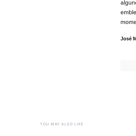
algun
emble
momen
José M
YOU MAY ALSO LIKE