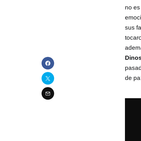
no es
emoci
sus f
tocaro
ademá
Dinos
pasa
de pa