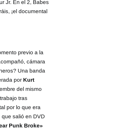
r Jr. En el 2, Babes
áis, ¡el documental
omento previo a la
 acompañó, cámara
loneros? Una banda
erada por
Kurt
tiembre del mismo
rabajo tras
al por lo que era
ón que salió en DVD
ear Punk Broke»