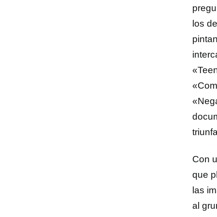
pregu
los d
pinta
inter
«Teen
«Comm
«Nega
docu
triunf
Con u
que pl
las i
al gr