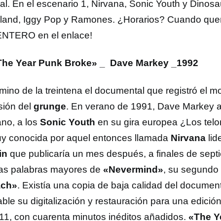
al. En el escenario 1, Nirvana, Sonic Youth y Dinosau
yland, Iggy Pop y Ramones. ¿Horarios? Cuando quer
ENTERO en el enlace!
The Year Punk Broke» _ Dave Markey _1992
mino de la treintena el documental que registró el m
sión del
grunge
. En verano de 1991, Dave Markey
no, a los
Sonic Youth
en su gira europea ¿Los te
y conocida por aquel entonces llamada
Nirvana
lid
in
que publicaría un mes después, a finales de sep
las palabras mayores de
«Nevermind»
,
su segundo t
ach»
. Existía una copia de baja calidad del document
table su digitalización y restauración para una edici
11, con cuarenta minutos inéditos añadidos.
«The Y