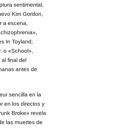
ptura sentimental,
nuevo Kim Gordon,
ir a escena,
Schizophrenia»,
s In Toyland;
 o «School»,
l final del
manas antes de
ur sencilla en la
r en los directos y
Punk Broke» revela
de las muertes de