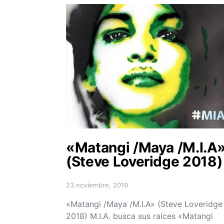
«Matangi /Maya /M.I.A
(Steve Loveridge 2018)
23 noviembre, 2019
Posted on
«Matangi /Maya /M.I.A» (Steve Loveridge
2018) M.I.A. busca sus raíces «Matangi