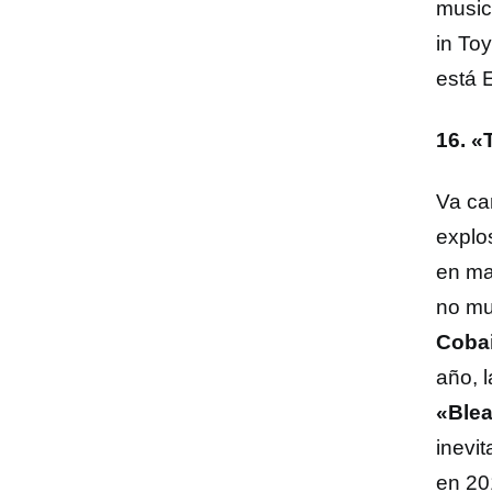
music
in To
está 
16. «
Va ca
explo
en ma
no mu
Coba
año, 
«Ble
inevi
en 20