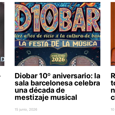
»
Diobar 10º aniversario: la
R
sala barcelonesa celebra
t
una década de
n
mestizaje musical
c
15 junio, 2026
10
Posted on
Po