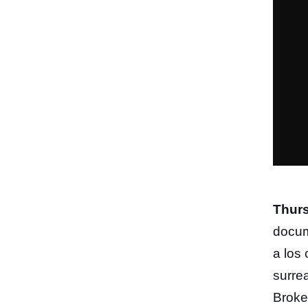
Thur
docum
a los
surre
Broke