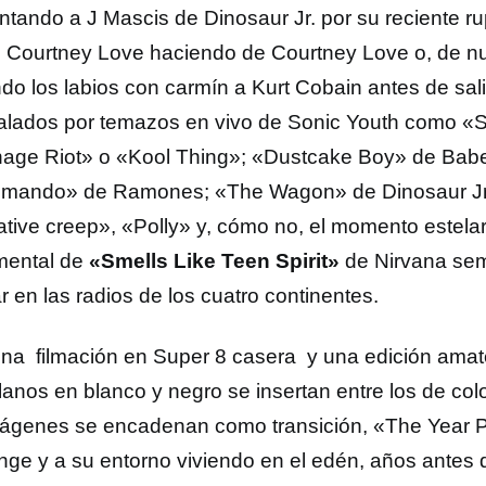
ntando a J Mascis de Dinosaur Jr. por su reciente ru
e Courtney Love haciendo de Courtney Love o, de 
ndo los labios con carmín a Kurt Cobain antes de sal
calados por temazos en vivo de Sonic Youth como «
age Riot» o «Kool Thing»; «Dustcake Boy» de Babe
ando» de Ramones; «The Wagon» de Dinosaur Jr.
tive creep», «Polly» y, cómo no, el momento estelar a
mental de
«Smells Like Teen Spirit»
de Nirvana se
ar en las radios de los cuatro continentes.
na filmación en Super 8 casera y una edición amate
anos en blanco y negro se insertan entre los de colo
mágenes se encadenan como transición, «The Year 
unge y a su entorno viviendo en el edén, años antes 