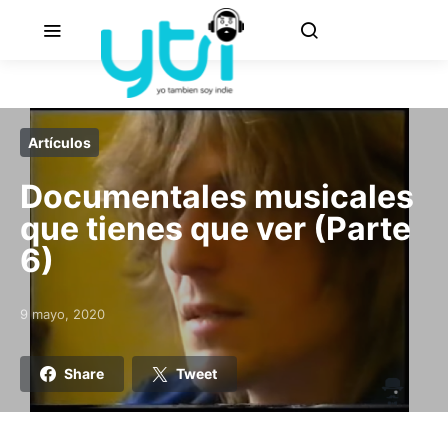
Artículos
Documentales musicales
que tienes que ver (Parte
6)
9 mayo, 2020
Posted on
Share
Tweet