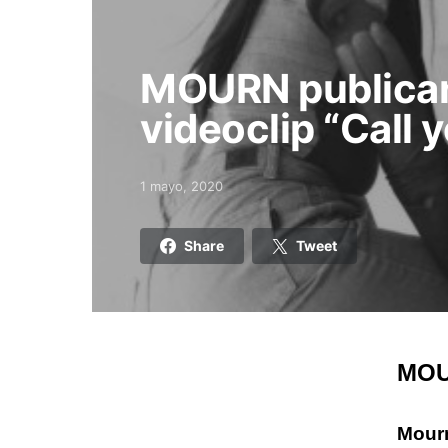
MOURN publican
videoclip “Call 
1 mayo, 2020
Posted on
Share
Tweet
MOUR
Mour