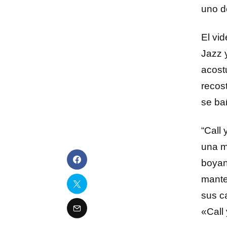
uno d
El vi
Jazz 
acost
recos
se ba
“Call
una m
boyan
mante
sus c
«Call