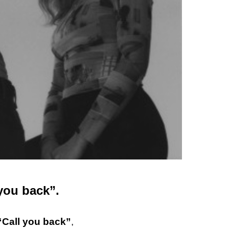
you back”.
“Call you back”
,