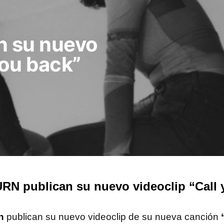
 su nuevo
you back”
N publican su nuevo videoclip “Call 
n
publican su nuevo videoclip de su nueva canción