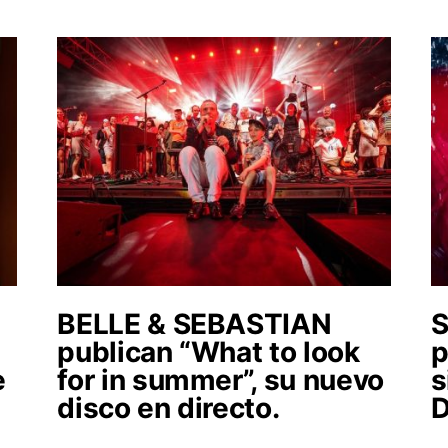
BELLE & SEBASTIAN
publican “What to look
p
e
for in summer”, su nuevo
s
disco en directo.
D