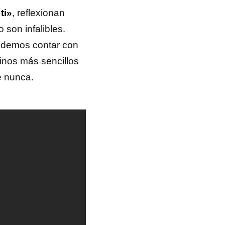
ti»
, reflexionan
son infalibles.
podemos contar con
minos más sencillos
e nunca.