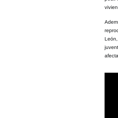
vivie
Ademá
repro
León,
juvent
afect