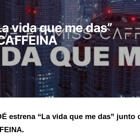
La vida que me das”
 CAFFEINA
É estrena “La vida que me das” junto
FEINA.