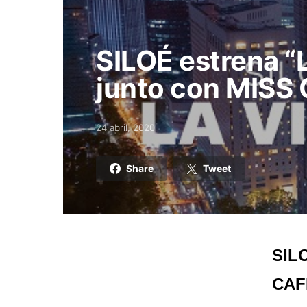
SILOÉ estrena “
junto con MISS
24 abril, 2020
Posted on
Share
Tweet
SILO
CAF