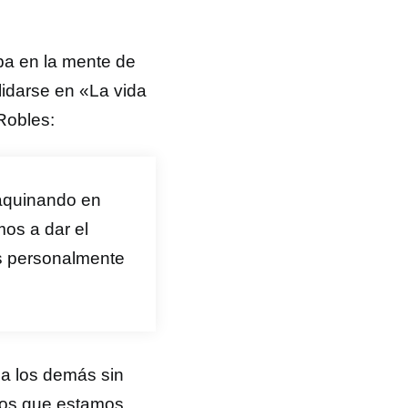
ba en la mente de
lidarse en «La vida
Robles:
maquinando en
os a dar el
s personalmente
a los demás sin
 los que estamos