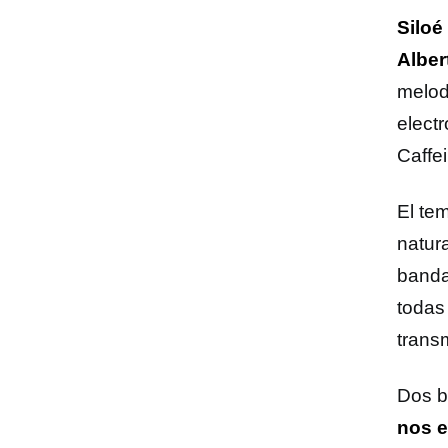
Siloé
Alber
melod
elect
Caffe
El te
natur
banda
todas
trans
Dos b
nos e