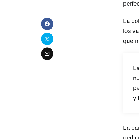
perfe
La co
los v
que m
La
nu
pa
y 
La ca
pedir