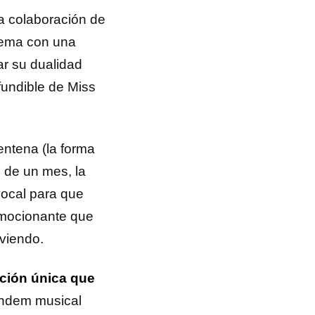
a colaboración de
tema con una
ar su dualidad
fundible de Miss
entena (la forma
 de un mes, la
vocal para que
emocionante que
iviendo.
ción única que
ándem musical