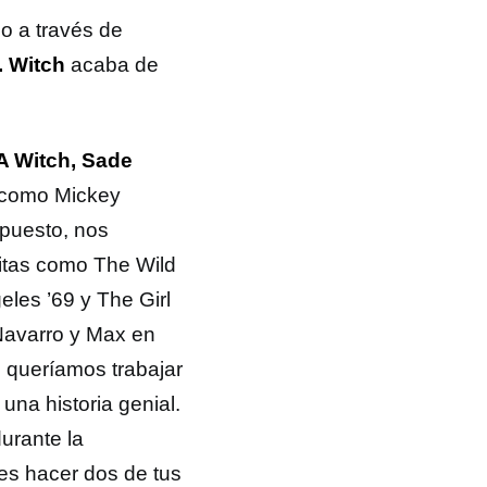
o a través de
. Witch
acaba de
A Witch,
Sade
 como Mickey
puesto, nos
itas como The Wild
les ’69 y The Girl
 Navarro y Max en
e queríamos trabajar
 una historia genial.
urante la
es hacer dos de tus