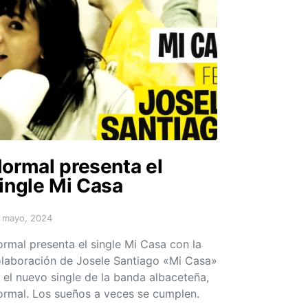
ormal presenta el
ingle Mi Casa
 mayo, 2024
sted on
rmal presenta el single Mi Casa con la
laboración de Josele Santiago «Mi Casa»
 el nuevo single de la banda albaceteña,
rmal. Los sueños a veces se cumplen.