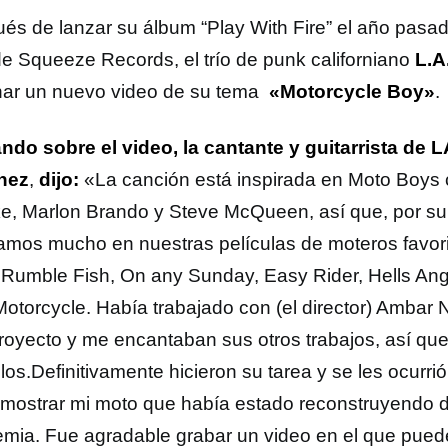
és de lanzar su álbum “Play With Fire” el año pasad
de Squeeze Records, el trío de punk californiano
L.A
nar un nuevo video de su tema
«Motorcycle Boy»
.
ndo sobre el video, la cantante y guitarrista de L
hez
,
dijo:
«La canción está inspirada en Moto Boys
e, Marlon Brando y Steve McQueen, así que, por su
ramos mucho en nuestras películas de moteros favor
 Rumble Fish, On any Sunday, Easy Rider, Hells Ange
Motorcycle. Había trabajado con (el director) Ambar
proyecto y me encantaban sus otros trabajos, así qu
los.Definitivamente hicieron su tarea y se les ocurrió
mostrar mi moto que había estado reconstruyendo d
mia. Fue agradable grabar un video en el que pued