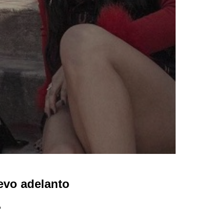
evo adelanto
.