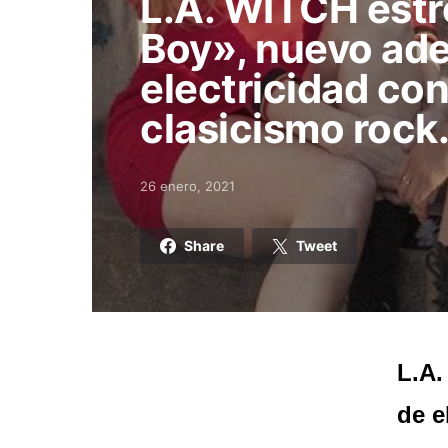
L.A. WITCH est
Boy», nuevo ade
electricidad con
clasicismo rock
26 enero, 2021
Posted on
Share
Tweet
L.A.
de e