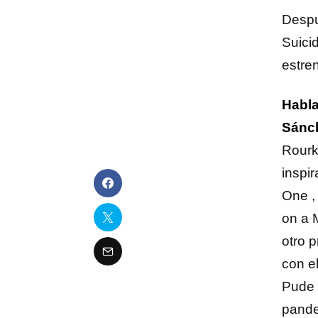
Despu
Suici
estre
Habla
Sánc
Rourk
inspi
One ,
on a 
otro 
con el
Pude 
pande