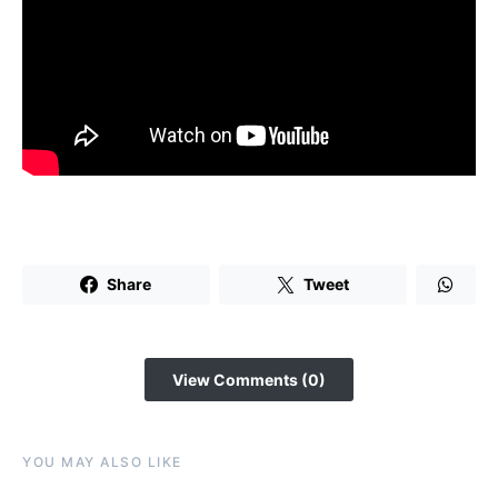
Share
Tweet
View Comments (0)
YOU MAY ALSO LIKE