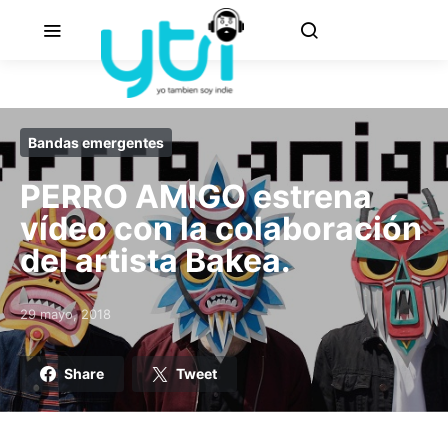
Bandas emergentes
PERRO AMIGO estrena
vídeo con la colaboración
del artista Bakea.
29 mayo, 2018
Posted on
Share
Tweet