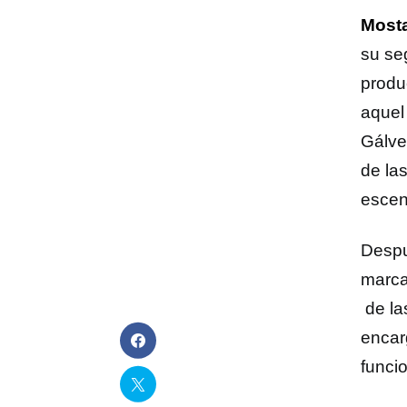
Most
su se
produ
aquel
Gálve
de la
escen
Despu
marcad
de la
encar
funci