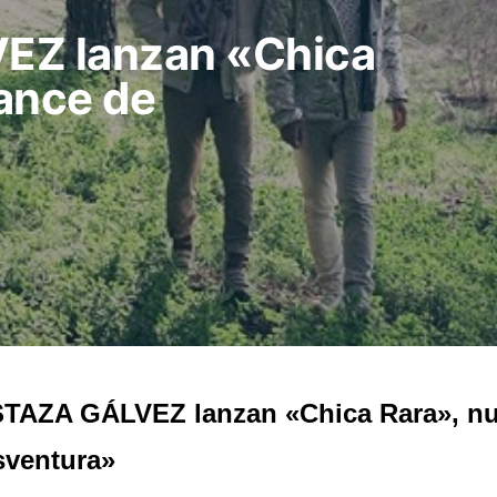
Z lanzan «Chica
ance de
TAZA GÁLVEZ lanzan «Chica Rara», nu
sventura»