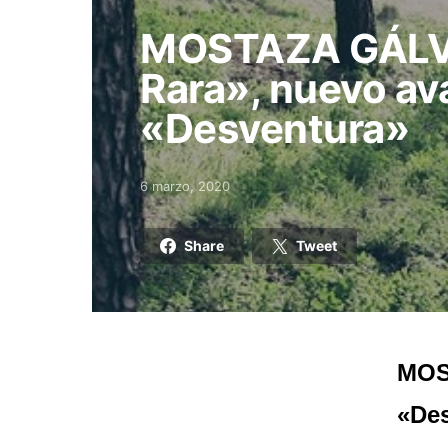
MOSTAZA GÁLVE
Rara», nuevo av
«Desventura»
6 marzo, 2020
Posted on
Share
Tweet
MOS
«De