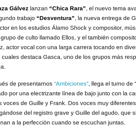
aza Gálvez
lanzan
“Chica Rara”
, el nuevo tema av
gundo trabajo
“Desventura”
, la nueva entrega de G
ctor en los estudios Álamo Shock y compositor, mús
 grupo de culto llamado Ellos, y el también composit
z, actor vocal con una larga carrera tocando en div
s cuales destaca Gasca, uno de los grupos más resp
a.
és de presentarnos
“Ambiciones”
, llega el turno de
o por una electrizante línea de bajo junto con la car
s voces de Guille y Frank. Dos voces muy diferentes
gándose del registro grave y Guille del agudo, que 
onan a la perfección cuando se escuchan juntas.