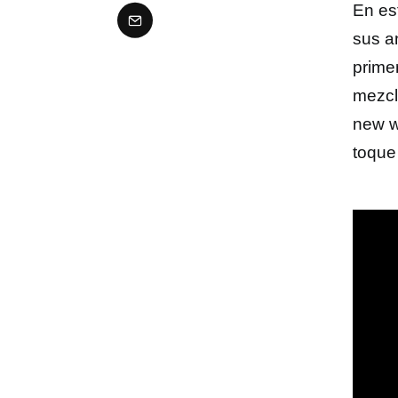
En es
sus a
prime
mezcl
new w
toque