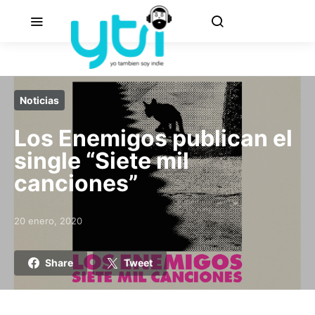
Noticias
Los Enemigos publican el
single “Siete mil
canciones”
20 enero, 2020
Posted on
Share
Tweet