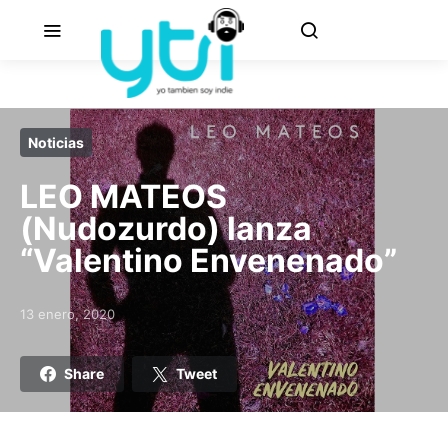
Noticias
LEO MATEOS
(Nudozurdo) lanza
“Valentino Envenenado”
13 enero, 2020
Posted on
Share
Tweet