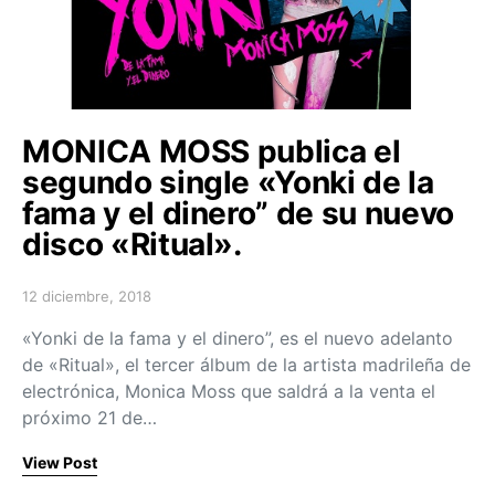
MONICA MOSS publica el
segundo single «Yonki de la
fama y el dinero” de su nuevo
disco «Ritual».
12 diciembre, 2018
Posted on
«Yonki de la fama y el dinero”, es el nuevo adelanto
de «Ritual», el tercer álbum de la artista madrileña de
electrónica, Monica Moss que saldrá a la venta el
próximo 21 de…
View Post