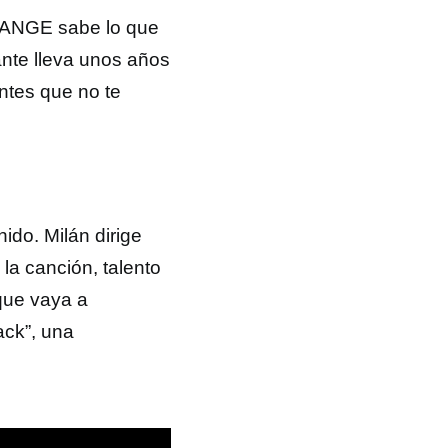
e ANGE sabe lo que
ante lleva unos años
ntes que no te
nido. Milán dirige
 la canción, talento
que vaya a
ack”, una