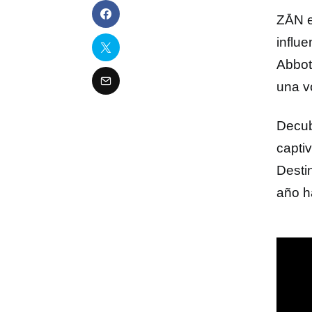
ZĀN e
influ
Abbot
una v
Decub
capti
Desti
año h