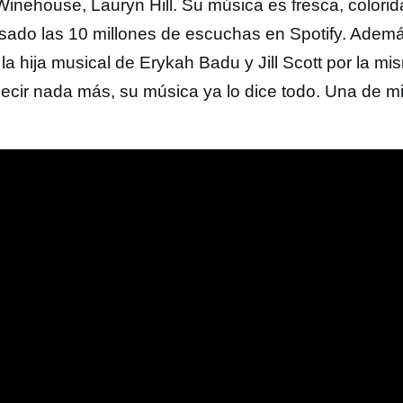
inehouse, Lauryn Hill. Su música es fresca, colorid
sado las 10 millones de escuchas en Spotify. Además
a hija musical de Erykah Badu y Jill Scott por la mis
decir nada más, su música ya lo dice todo. Una de mi