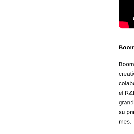
Boom
BoomC
creat
colab
el R&B
grand
su pr
mes.