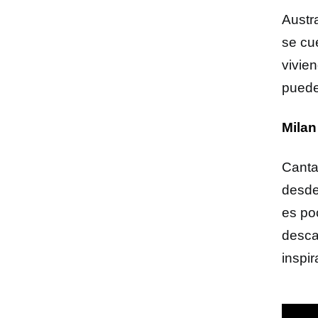
Austr
se cu
vivie
puede
Milan
Cantan
desde 
es po
desca
inspir