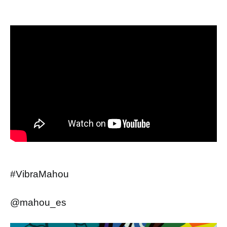
#VibraMahou
@mahou_es