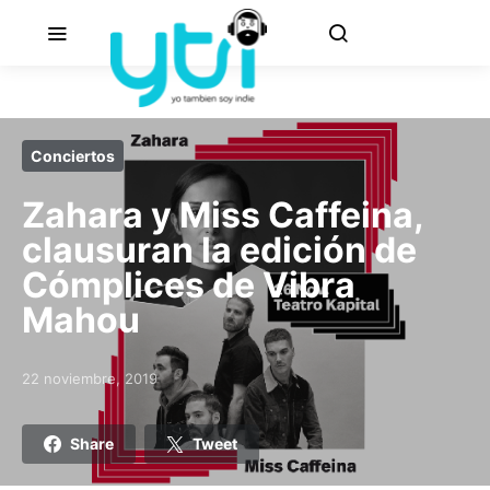
Conciertos
Zahara y Miss Caffeina,
clausuran la edición de
Cómplices de Vibra
Mahou
22 noviembre, 2019
Posted on
Share
Tweet