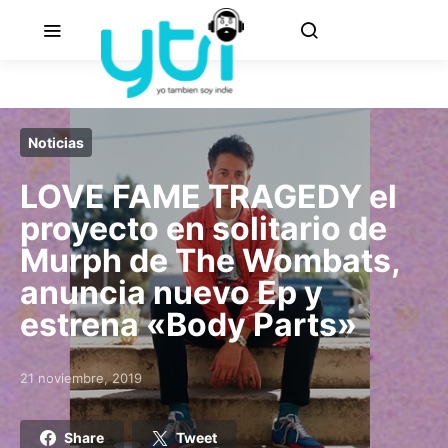
Noticias
LOVE FAME TRAGEDY el
proyecto en solitario de
Murph de The Wombats,
anuncia nuevo Ep y
estrena «Body Parts»
21 noviembre, 2019
Posted on
Share
Tweet