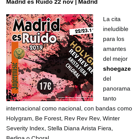
Madrid es Ruido 22 nov | Madrid
La cita
ineludible
para los
amantes
del mejor
shoegaze
del
panorama
tanto
internacional como nacional, con bandas como
Holygram, Be Forest, Rev Rev Rev, Winter
Severity Index, Stella Diana Arista Fiera,
Berlina o Choral.