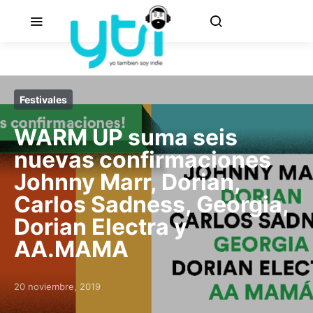
Festivales
WARM UP suma seis
nuevas confirmaciones
Johnny Marr, Dorian,
Carlos Sadness, Georgia,
Dorian Electra y
AA.MAMA
20 noviembre, 2019
Posted on