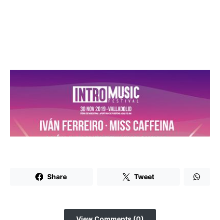
Share
Tweet
View Comments (0)