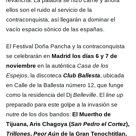
revancha. La palabra se hizo carne y ahora
ellos son el ruido al servicio de la
contraconquista, así llegarán a dominar el
vacío espacio sónico de las españas.
El Festival Doña Pancha y la contraconquista
se celebrarán en
Madrid los días 6 y 7 de
noviembre
en la auténtica
Casa de los
Espejos
, la discoteca
Club Ballesta
, ubicada
en Calle de la Ballesta número 12, que funge
como la residencia del Dj
Belleville
. El
line up
preparado para este golpe a la invasión se
nutre de los dos bandos:
El Muertho de
Tijuana, Aris Chagoya (
San Pedro el Cortez
),
Trillones
,
Peor Aún
de la Gran Tenochtitlan,