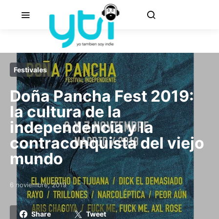
Festivales
Doña Pancha Fest 2019:
la cultura de la
independencia y la
contraconquista del viejo
mundo
6 noviembre, 2019
Posted on
Share
Tweet