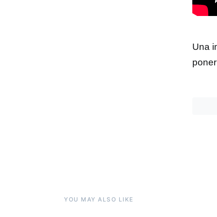
Una i
poner 
YOU MAY ALSO LIKE