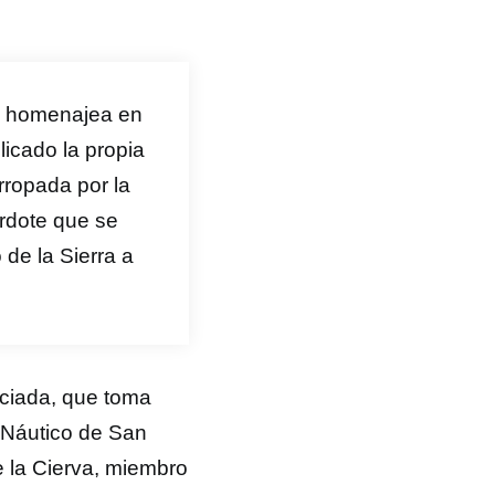
e homenajea en
icado la propia
arropada por la
erdote que se
de la Sierra a
iciada, que toma
l Náutico de San
e la Cierva, miembro