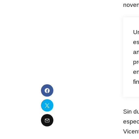
noven
Un
es
ar
pr
en
fi
Sin d
espec
Vicen