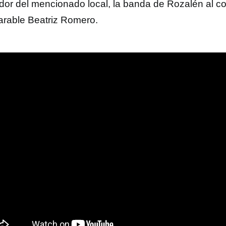
dor del mencionado local, la banda de Rozalén al co
arable Beatriz Romero.