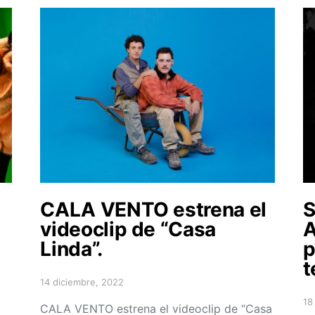
CALA VENTO estrena el
S
videoclip de “Casa
A
Linda”.
p
t
14 diciembre, 2022
Posted on
18
CALA VENTO estrena el videoclip de “Casa
Po