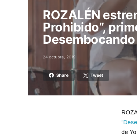
ROZALÉN estre
Prohibido”, prim
Desembocando e
24 octubre, 2019
Posted on
Share
Tweet
ROZAL
“Dese
de Yo