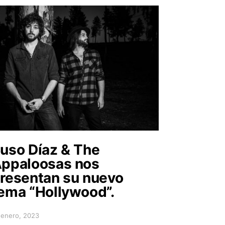
uso Díaz & The
ppaloosas nos
resentan su nuevo
ema “Hollywood”.
 enero, 2023
sted on