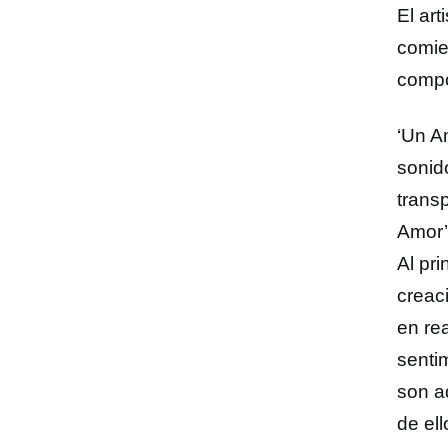
El art
comie
compo
‘Un A
sonid
transp
Amor’
Al pr
creaci
en re
senti
son a
de el