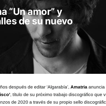
a “Un amor” y
lles de su nuevo
0
ños después de editar ‘Algarabía’,
Amatria
anuncia 
isco’
, título de su próximo trabajo discográfico que v
nzos de 2020 a través de su propio sello discográf