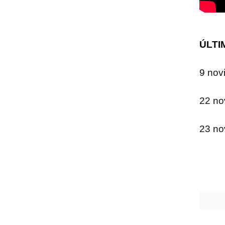
ÚLTI
9 nov
22 no
23 no