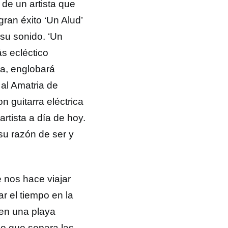
 de un artista que
ran éxito ‘Un Alud’
su sonido. ‘Un
ás ecléctico
ma, englobará
 al Amatria de
n guitarra eléctrica
rtista a día de hoy.
su razón de ser y
 nos hace viajar
r el tiempo en la
 en una playa
ado que separa las