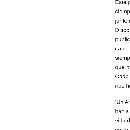
Este 
siemp
junto
Disco
publi
canci
siempr
que n
Cada 
nos h
‘Un A
hacia
vida 
solita