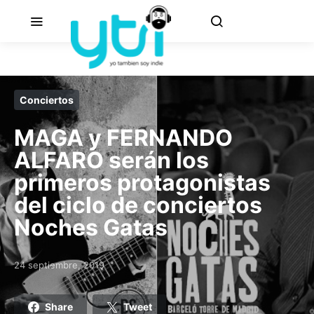
Conciertos
MAGA y FERNANDO
ALFARO serán los
primeros protagonistas
del ciclo de conciertos
Noches Gatas
24 septiembre, 2019
Posted on
Share
Tweet