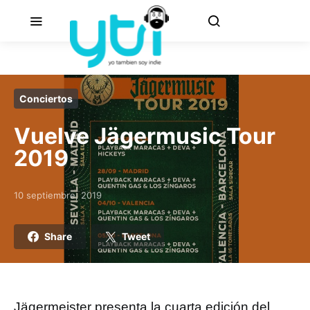
Conciertos
Vuelve Jägermusic Tour
2019
10 septiembre, 2019
Posted on
Share
Tweet
Jägermeister presenta la cuarta edición del