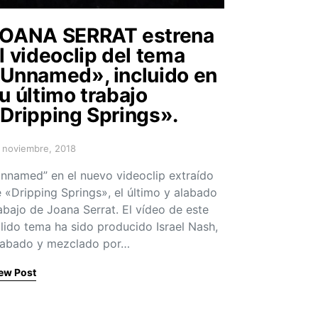
OANA SERRAT estrena
l videoclip del tema
Unnamed», incluido en
u último trabajo
Dripping Springs».
 noviembre, 2018
sted on
nnamed” en el nuevo videoclip extraído
 «Dripping Springs», el último y alabado
abajo de Joana Serrat. El vídeo de este
lido tema ha sido producido Israel Nash,
rabado y mezclado por…
ew Post