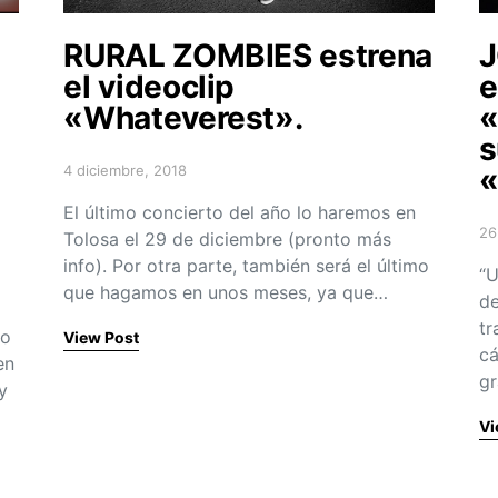
RURAL ZOMBIES estrena
J
el videoclip
e
«Whateverest».
«
s
4 diciembre, 2018
«
Posted on
El último concierto del año lo haremos en
26
Tolosa el 29 de diciembre (pronto más
Po
info). Por otra parte, también será el último
“U
que hagamos en unos meses, ya que…
de
tr
vo
View Post
cá
en
g
y
Vi