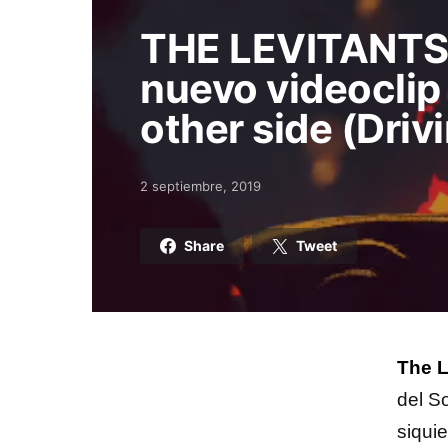
THE LEVITANTS 
nuevo videoclip
other side (Driv
2 septiembre, 2019
Posted on
Share
Tweet
The L
del S
siqui