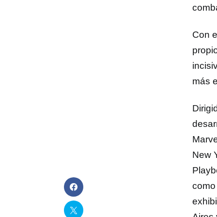
comba
Con e
propi
incisi
más e
Dirig
desar
Marve
New Y
Playb
como 
exhib
Aires