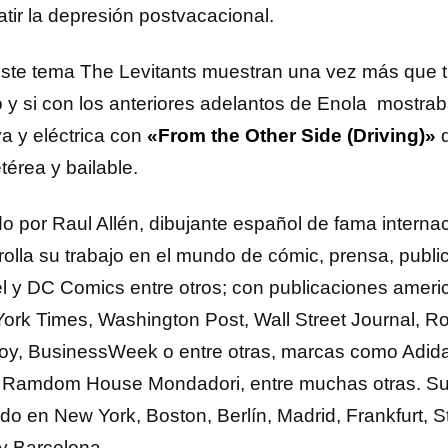
tir la depresión postvacacional.
ste tema The Levitants muestran una vez más que ti
o y si con los anteriores adelantos de Enola mostr
va y eléctrica con
«From the Other Side (Driving)»
d
térea y bailable.
ido por Raul Allén, dibujante español de fama interna
rolla su trabajo en el mundo de cómic, prensa, publi
l y DC Comics entre otros; con publicaciones amer
ork Times, Washington Post, Wall Street Journal, Ro
oy, BusinessWeek o entre otras, marcas como Adidas
Ramdom House Mondadori, entre muchas otras. Su
ido en New York, Boston, Berlín, Madrid, Frankfurt,
 y Barcelona.