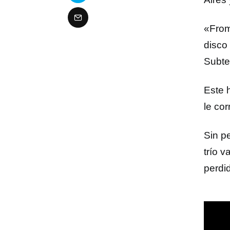
«From 
disco
Subte
Este 
le co
Sin p
trío 
perdid