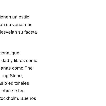
enen un estilo
aban su vena más
esvelan su faceta
cional que
cidad y libros como
icanas como The
lling Stone,
 o editoriales
 obra se ha
 Stockholm, Buenos