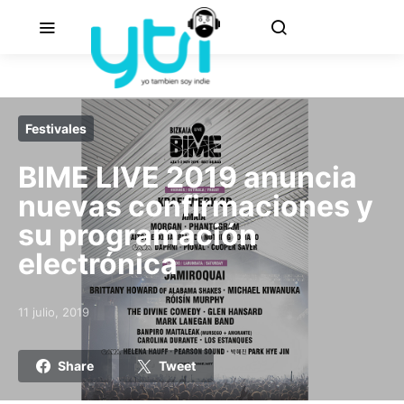
Festivales
BIME LIVE 2019 anuncia
nuevas confirmaciones y
su programación
electrónica
11 julio, 2019
Posted on
Share
Tweet