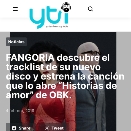
Noticias
FANGORIA descubre el
tracklist de su nuevo
disco y estrena la canción
que lo abre “Historias de
amor” de OBK.
4 febrero, 2019
Posted on
Share
Tweet