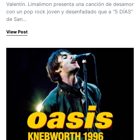
Valentín. Limalimon presenta una canción de desamor
con un pop rock joven y desenfadado que a “5 DÍAS”
de San…
View Post